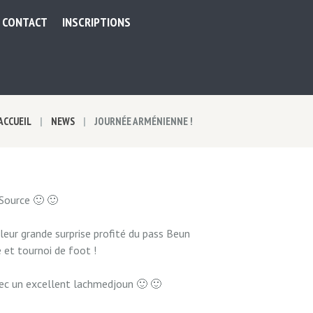
CONTACT
INSCRIPTIONS
ACCUEIL
NEWS
JOURNÉE ARMÉNIENNE !
 Source 🙂 🙂
 leur grande surprise profité du pass Beun
e et tournoi de foot !
avec un excellent lachmedjoun 🙂 🙂