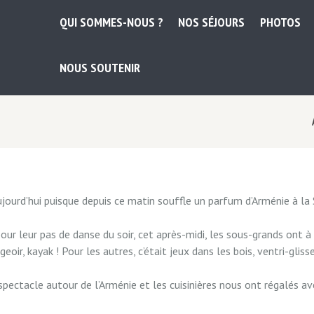
QUI SOMMES-NOUS ?
NOS SÉJOURS
PHOTOS
NOUS SOUTENIR
ourd’hui puisque depuis ce matin souffle un parfum d’Arménie à la
our leur pas de danse du soir, cet après-midi, les sous-grands ont à
oir, kayak ! Pour les autres, c’était jeux dans les bois, ventri-gliss
r-spectacle autour de l’Arménie et les cuisinières nous ont régalés 